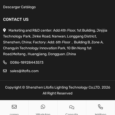
Descargar Catálogo
CONTACT US
Marketing and R&D center: Add:4th Floor, 1st Building, Jinjijia
Technology Park, Jinke Road, Nanwan, Longgang District,
Shenzhen, China; Factory: Add: 6th Floor，Building B, Zone A,
Changyin Technology Innovation Park, 10 Bin Nong 1st
Road,Meitang , Huangjiang, Dongguan ,China
0086-18928443573
sales@litofis.com
Copyright © Shenzhen Litofis Lighting Technology Co,LTD. 2026
All Right Reserved
sales@litofis.com
Copy
correo
WhatsApp
Consulta
teléfono