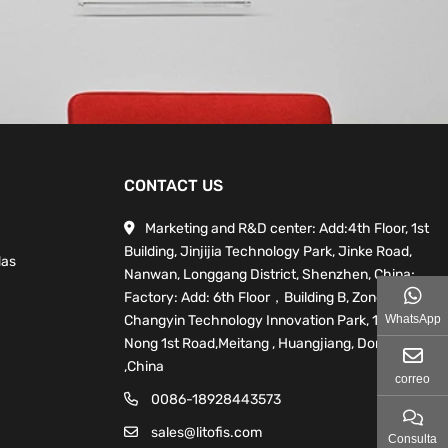
CONTACT US
Marketing and R&D center: Add:4th Floor, 1st
Building, Jinjijia Technology Park, Jinke Road,
das
Nanwan, Longgang District, Shenzhen, China;
Factory: Add: 6th Floor，Building B, Zone A,
Changyin Technology Innovation Park, 10 Bin
WhatsApp
Nong 1st Road,Meitang , Huangjiang, Dongguan
,China
correo
0086-18928443573
sales@litofis.com
Consulta