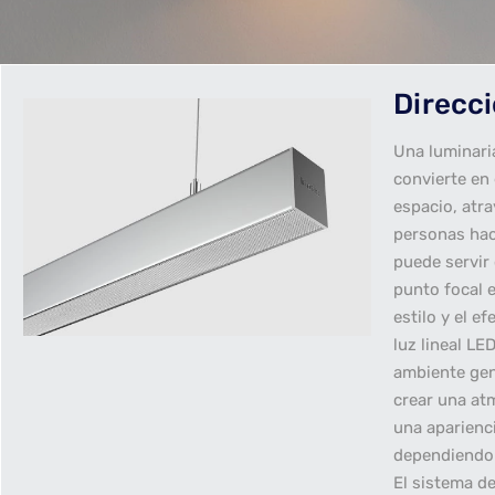
Direcc
Una luminari
convierte en 
espacio, atra
personas haci
puede servir
punto focal e
estilo y el e
luz lineal LE
ambiente gen
crear una at
una aparienc
dependiendo d
El sistema de