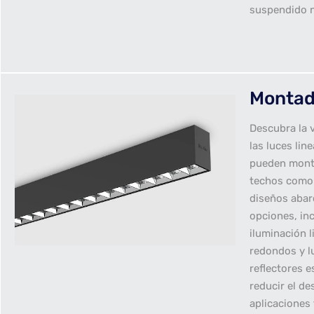
suspendido n
Montad
Descubra la v
las luces lin
pueden monta
techos como 
diseños abar
opciones, in
iluminación 
redondos y l
reflectores 
reducir el d
aplicaciones f