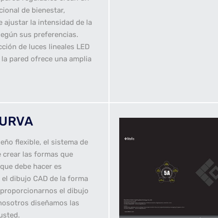
ional de bienestar,
 ajustar la intensidad de la
según sus preferencias.
ción de luces lineales LED
la pared ofrece una amplia
CURVA
seño flexible, el sistema de
 crear las formas que
 que debe hacer es
 el dibujo CAD de la forma
 proporcionarnos el dibujo
 nosotros diseñamos las
usted.