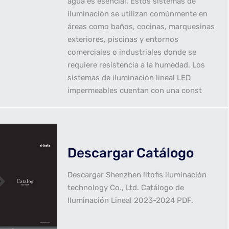
agua es esencial. Estos sistemas de
iluminación se utilizan comúnmente en
áreas como baños, cocinas, marquesinas
exteriores, piscinas y entornos
comerciales o industriales donde se
requiere resistencia a la humedad. Los
sistemas de iluminación lineal LED
impermeables cuentan con una const
Descargar Catálogo
Descargar Shenzhen litofis iluminación
technology Co., Ltd. Catálogo de
Iluminación Lineal 2023-2024 PDF.