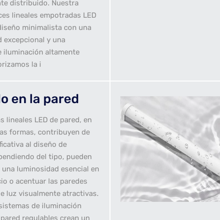
e distribuido. Nuestra
uces lineales empotradas LED
iseño minimalista con una
d excepcional y una
e iluminación altamente
orizamos la i
o en la pared
s lineales LED de pared, en
s formas, contribuyen de
icativa al diseño de
pendiendo del tipo, pueden
 una luminosidad esencial en
cio o acentuar las paredes
e luz visualmente atractivas.
sistemas de iluminación
 pared regulables crean un