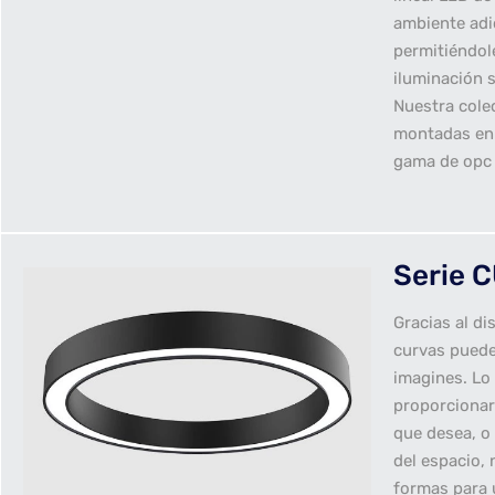
ambiente adic
permitiéndole
iluminación 
Nuestra colec
montadas en 
gama de opc
Serie 
Gracias al di
curvas puede
imagines. Lo
proporcionar
que desea, o
del espacio,
formas para 