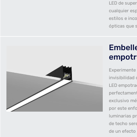
LED de super
cualquier es
estilos e inc
ópticas que 
Embell
empotr
Experimente l
invisibilidad
LED empotrad
perfectament
exclusivo mé
por este enfo
luminarias p
de techo ser
de un efecto