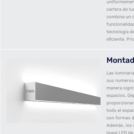
uniformement
cartera de l
combina un d
funcionalida
tecnología d
eficiente. Pri
Montad
Las luminaria
sus numerosa
manera signif
espacios. De
proporcionar
todo el espa
con formas d
Además, los 
lineal LED de