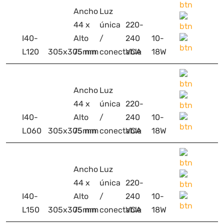
Ancho
Luz
44 x
única
220-
I40-
Alto
/
240
10-
L120
305x305mm
75 mm
conectable
VCA
18W
Ancho
Luz
44 x
única
220-
I40-
Alto
/
240
10-
L060
305x305mm
75 mm
conectable
VCA
18W
Ancho
Luz
44 x
única
220-
I40-
Alto
/
240
10-
L150
305x305mm
75 mm
conectable
VCA
18W