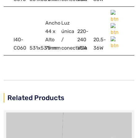
Ancho
Luz
44 x
única
220-
I40-
Alto
/
240
20,5-
C060
531x531mm
75 mm
conectable
VCA
36W
Related Products