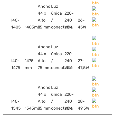
Ancho
Luz
44 x
única
220-
I40-
Alto
/
240
26-
1405
1405mm
75 mm
conectable
VCA
45W
Ancho
Luz
44 x
única
220-
I40-
1475
Alto
/
240
27-
1475
mm
75 mm
conectable
VCA
47,5W
Ancho
Luz
44 x
única
220-
I40-
Alto
/
240
28-
1545
1545mm
75 mm
conectable
VCA
49,5W