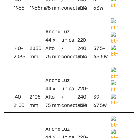
1965
1965mm
75 mm
conectable
VCA
63W
Ancho
Luz
44 x
única
220-
I40-
2035
Alto
/
240
37,5-
2035
mm
75 mm
conectable
VCA
65,5W
Ancho
Luz
44 x
única
220-
I40-
2105
Alto
/
240
39-
2105
mm
75 mm
conectable
VCA
67,5W
Ancho
Luz
44 x
única
220-