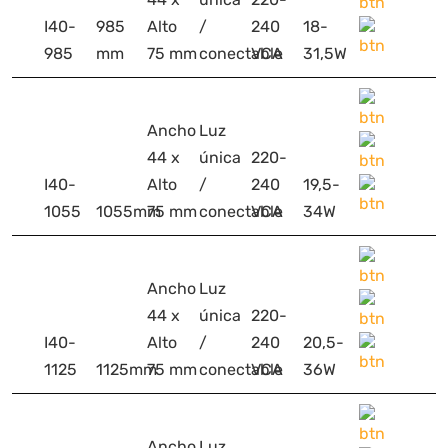
I40-
985
Alto
/
240
18-
985
mm
75 mm
conectable
VCA
31,5W
Ancho
Luz
44 x
única
220-
I40-
Alto
/
240
19,5-
1055
1055mm
75 mm
conectable
VCA
34W
Ancho
Luz
44 x
única
220-
I40-
Alto
/
240
20,5-
1125
1125mm
75 mm
conectable
VCA
36W
Ancho
Luz