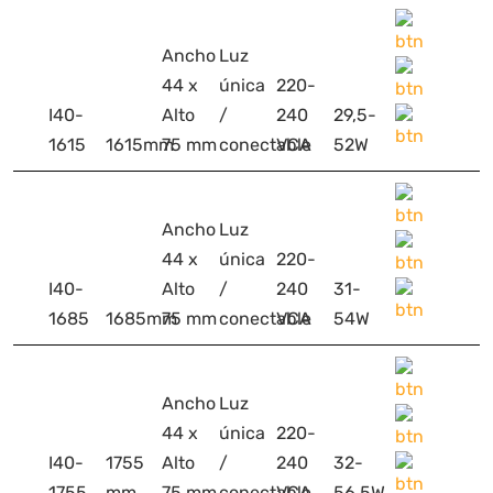
Ancho
Luz
44 x
única
220-
I40-
Alto
/
240
29,5-
1615
1615mm
75 mm
conectable
VCA
52W
Ancho
Luz
44 x
única
220-
I40-
Alto
/
240
31-
1685
1685mm
75 mm
conectable
VCA
54W
Ancho
Luz
44 x
única
220-
I40-
1755
Alto
/
240
32-
1755
mm
75 mm
conectable
VCA
56,5W