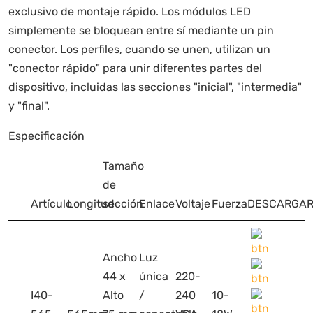
exclusivo de montaje rápido. Los módulos LED
simplemente se bloquean entre sí mediante un pin
conector. Los perfiles, cuando se unen, utilizan un
"conector rápido" para unir diferentes partes del
dispositivo, incluidas las secciones "inicial", "intermedia"
y "final".
Especificación
Tamaño
de
Artículo
Longitud
sección
Enlace
Voltaje
Fuerza
DESCARGA
Ancho
Luz
44 x
única
220-
I40-
Alto
/
240
10-