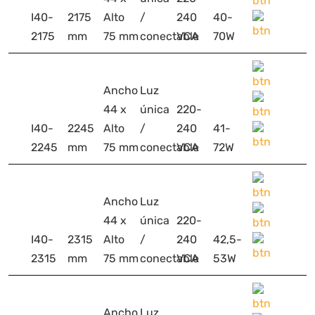
I40-
2175
Alto
/
240
40-
2175
mm
75 mm
conectable
VCA
70W
Ancho
Luz
44 x
única
220-
I40-
2245
Alto
/
240
41-
2245
mm
75 mm
conectable
VCA
72W
Ancho
Luz
44 x
única
220-
I40-
2315
Alto
/
240
42,5-
2315
mm
75 mm
conectable
VCA
53W
Ancho
Luz