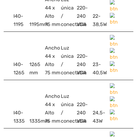
44 x
única
220-
I40-
Alto
/
240
22-
1195
1195mm
75 mm
conectable
VCA
38,5W
Ancho
Luz
44 x
única
220-
I40-
1265
Alto
/
240
23-
1265
mm
75 mm
conectable
VCA
40,5W
Ancho
Luz
44 x
única
220-
I40-
Alto
/
240
24,5-
1335
1335mm
75 mm
conectable
VCA
43W