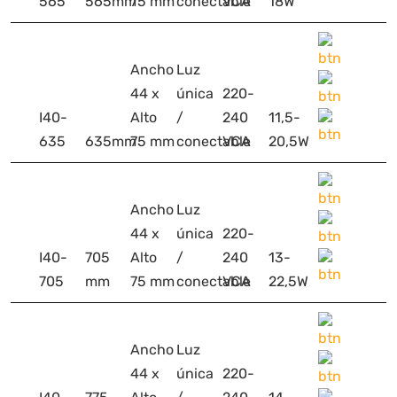
565
565mm
75 mm
conectable
VCA
18W
Ancho
Luz
44 x
única
220-
I40-
Alto
/
240
11,5-
635
635mm
75 mm
conectable
VCA
20,5W
Ancho
Luz
44 x
única
220-
I40-
705
Alto
/
240
13-
705
mm
75 mm
conectable
VCA
22,5W
Ancho
Luz
44 x
única
220-