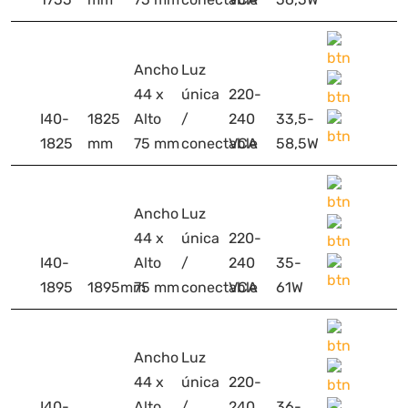
Ancho
Luz
44 x
única
220-
I40-
1825
Alto
/
240
33,5-
1825
mm
75 mm
conectable
VCA
58,5W
Ancho
Luz
44 x
única
220-
I40-
Alto
/
240
35-
1895
1895mm
75 mm
conectable
VCA
61W
Ancho
Luz
44 x
única
220-
I40-
Alto
/
240
36-