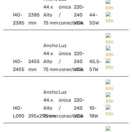
44 x
única
220-
I40-
2385
Alto
/
240
44-
2385
mm
75 mm
conectable
VCA
55W
Ancho
Luz
44 x
única
220-
I40-
2455
Alto
/
240
45,5-
2455
mm
75 mm
conectable
VCA
57W
Ancho
Luz
44 x
única
220-
I40-
Alto
/
240
10-
L090
295x295mm
75 mm
conectable
VCA
18W