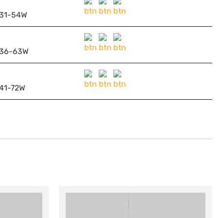
31-54W
36-63W
41-72W