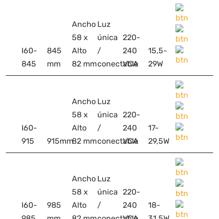
Ancho
Luz
58 x
única
220-
I60-
845
Alto
/
240
15,5-
845
mm
82 mm
conectable
VCA
29W
Ancho
Luz
58 x
única
220-
I60-
Alto
/
240
17-
915
915mm
82 mm
conectable
VCA
29,5W
Ancho
Luz
58 x
única
220-
I60-
985
Alto
/
240
18-
985
mm
82 mm
conectable
VCA
31,5W