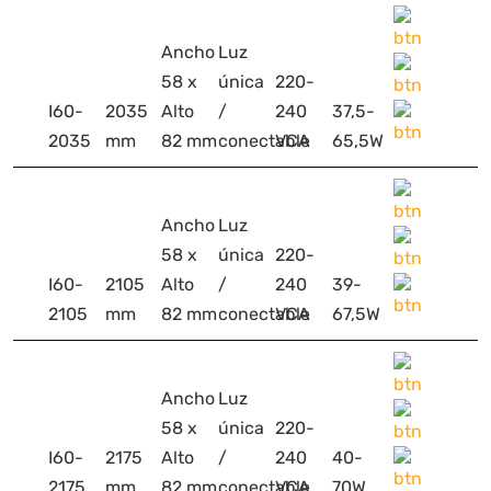
Ancho
Luz
58 x
única
220-
I60-
2035
Alto
/
240
37,5-
2035
mm
82 mm
conectable
VCA
65,5W
Ancho
Luz
58 x
única
220-
I60-
2105
Alto
/
240
39-
2105
mm
82 mm
conectable
VCA
67,5W
Ancho
Luz
58 x
única
220-
I60-
2175
Alto
/
240
40-
2175
mm
82 mm
conectable
VCA
70W