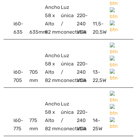
Ancho
Luz
58 x
única
220-
I60-
Alto
/
240
11,5-
635
635mm
82 mm
conectable
VCA
20,5W
Ancho
Luz
58 x
única
220-
I60-
705
Alto
/
240
13-
705
mm
82 mm
conectable
VCA
22,5W
Ancho
Luz
58 x
única
220-
I60-
775
Alto
/
240
14-
775
mm
82 mm
conectable
VCA
25W