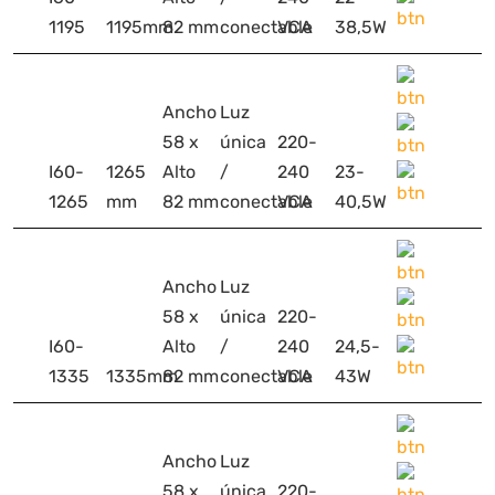
1195
1195mm
82 mm
conectable
VCA
38,5W
Ancho
Luz
58 x
única
220-
I60-
1265
Alto
/
240
23-
1265
mm
82 mm
conectable
VCA
40,5W
Ancho
Luz
58 x
única
220-
I60-
Alto
/
240
24,5-
1335
1335mm
82 mm
conectable
VCA
43W
Ancho
Luz
58 x
única
220-