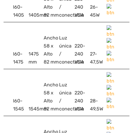
I60-
Alto
/
240
26-
1405
1405mm
82 mm
conectable
VCA
45W
Ancho
Luz
58 x
única
220-
I60-
1475
Alto
/
240
27-
1475
mm
82 mm
conectable
VCA
47,5W
Ancho
Luz
58 x
única
220-
I60-
Alto
/
240
28-
1545
1545mm
82 mm
conectable
VCA
49,5W
Ancho
Luz