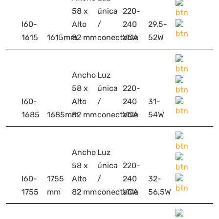
58 x
única
220-
I60-
Alto
/
240
29,5-
1615
1615mm
82 mm
conectable
VCA
52W
Ancho
Luz
58 x
única
220-
I60-
Alto
/
240
31-
1685
1685mm
82 mm
conectable
VCA
54W
Ancho
Luz
58 x
única
220-
I60-
1755
Alto
/
240
32-
1755
mm
82 mm
conectable
VCA
56,5W