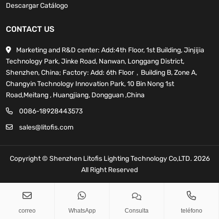
Descargar Catálogo
CONTACT US
Marketing and R&D center: Add:4th Floor, 1st Building, Jinjijia
Technology Park, Jinke Road, Nanwan, Longgang District,
Shenzhen, China; Factory: Add: 6th Floor，Building B, Zone A,
Changyin Technology Innovation Park, 10 Bin Nong 1st
Road,Meitang , Huangjiang, Dongguan ,China
0086-18928443573
sales@litofis.com
Copyright © Shenzhen Litofis Lighting Technology Co,LTD. 2026
All Right Reserved
sales@litofis.com
Copy
correo
WhatsApp
Consulta
teléfono