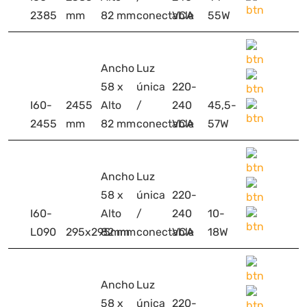
2385
mm
82 mm
conectable
VCA
55W
Ancho
Luz
58 x
única
220-
I60-
2455
Alto
/
240
45,5-
2455
mm
82 mm
conectable
VCA
57W
Ancho
Luz
58 x
única
220-
I60-
Alto
/
240
10-
L090
295x295mm
82 mm
conectable
VCA
18W
Ancho
Luz
58 x
única
220-