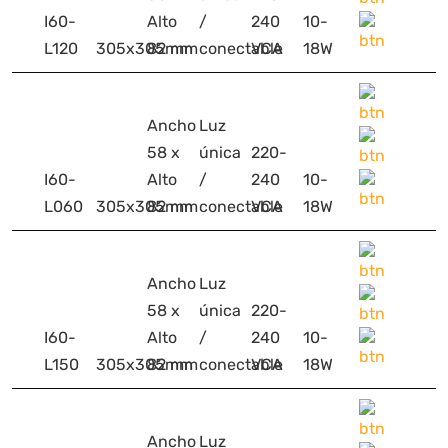
I60-
Alto
/
240
10-
L120
305x305mm
82 mm
conectable
VCA
18W
Ancho
Luz
58 x
única
220-
I60-
Alto
/
240
10-
L060
305x305mm
82 mm
conectable
VCA
18W
Ancho
Luz
58 x
única
220-
I60-
Alto
/
240
10-
L150
305x305mm
82 mm
conectable
VCA
18W
Ancho
Luz