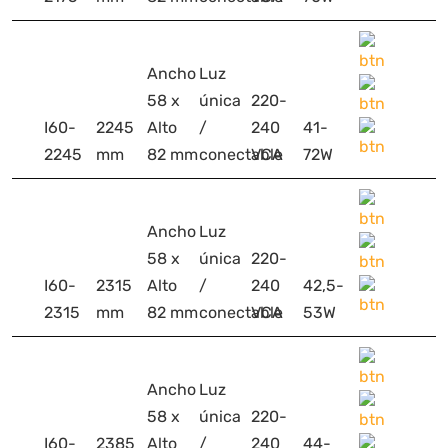
Ancho
Luz
58 x
única
220-
I60-
2245
Alto
/
240
41-
2245
mm
82 mm
conectable
VCA
72W
Ancho
Luz
58 x
única
220-
I60-
2315
Alto
/
240
42,5-
2315
mm
82 mm
conectable
VCA
53W
Ancho
Luz
58 x
única
220-
I60-
2385
Alto
/
240
44-