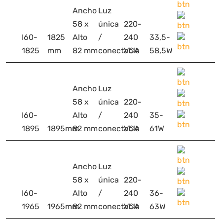
Ancho
Luz
58 x
única
220-
I60-
1825
Alto
/
240
33,5-
1825
mm
82 mm
conectable
VCA
58,5W
Ancho
Luz
58 x
única
220-
I60-
Alto
/
240
35-
1895
1895mm
82 mm
conectable
VCA
61W
Ancho
Luz
58 x
única
220-
I60-
Alto
/
240
36-
1965
1965mm
82 mm
conectable
VCA
63W