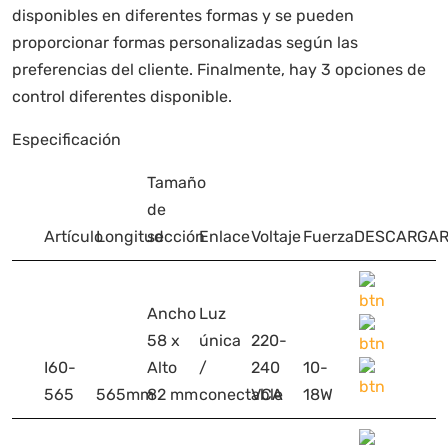
disponibles en diferentes formas y se pueden
proporcionar formas personalizadas según las
preferencias del cliente. Finalmente, hay 3 opciones de
control diferentes disponible.
Especificación
Tamaño
de
Artículo
Longitud
sección
Enlace
Voltaje
Fuerza
DESCARGA
Ancho
Luz
58 x
única
220-
I60-
Alto
/
240
10-
565
565mm
82 mm
conectable
VCA
18W