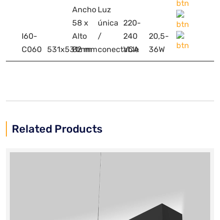
Ancho
Luz
58 x
única
220-
I60-
Alto
/
240
20,5-
C060
531x531mm
82 mm
conectable
VCA
36W
Related Products