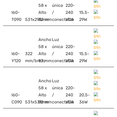
58 x
única
220-
I60-
Alto
/
240
15,5-
T090
531x295mm
82 mm
conectable
VCA
29W
Ancho
Luz
58 x
única
220-
I60-
322
Alto
/
240
15,5-
Y120
mm/brazo
82 mm
conectable
VCA
29W
Ancho
Luz
58 x
única
220-
I60-
Alto
/
240
20,5-
C090
531x531mm
82 mm
conectable
VCA
36W