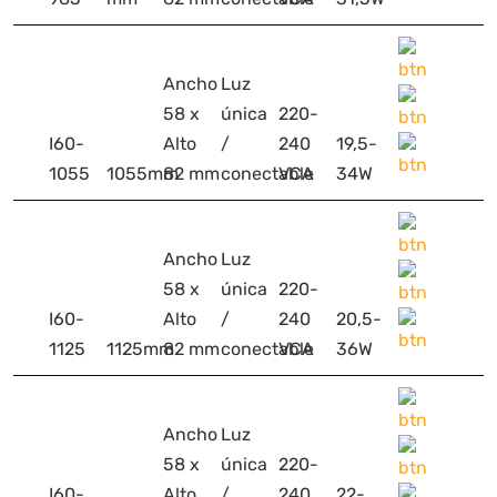
Ancho
Luz
58 x
única
220-
I60-
Alto
/
240
19,5-
1055
1055mm
82 mm
conectable
VCA
34W
Ancho
Luz
58 x
única
220-
I60-
Alto
/
240
20,5-
1125
1125mm
82 mm
conectable
VCA
36W
Ancho
Luz
58 x
única
220-
I60-
Alto
/
240
22-