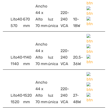
Ancho
44 x
220-
Lito40-
570
Alto
luz
240
10-
570
mm
70 mm
única
VCA
18W
Ancho
44 x
220-
Lito40-
1140
Alto
luz
240
20,5-
1140
mm
70 mm
única
VCA
36W
Ancho
44 x
220-
Lito40-
1520
Alto
luz
240
27-
1520
mm
70 mm
única
VCA
48W