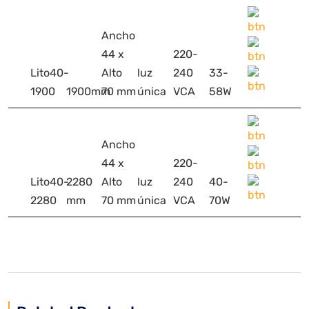
Ancho
44 x
220-
Lito40-
Alto
luz
240
33-
1900
1900mm
70 mm
única
VCA
58W
Ancho
44 x
220-
Lito40-
2280
Alto
luz
240
40-
2280
mm
70 mm
única
VCA
70W