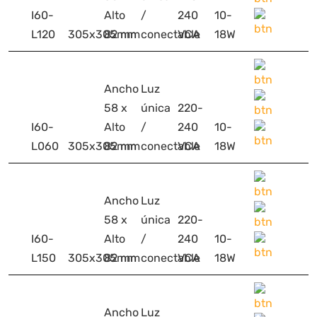
I60-
Alto
/
240
10-
L120
305x305mm
82 mm
conectable
VCA
18W
Ancho
Luz
58 x
única
220-
I60-
Alto
/
240
10-
L060
305x305mm
82 mm
conectable
VCA
18W
Ancho
Luz
58 x
única
220-
I60-
Alto
/
240
10-
L150
305x305mm
82 mm
conectable
VCA
18W
Ancho
Luz