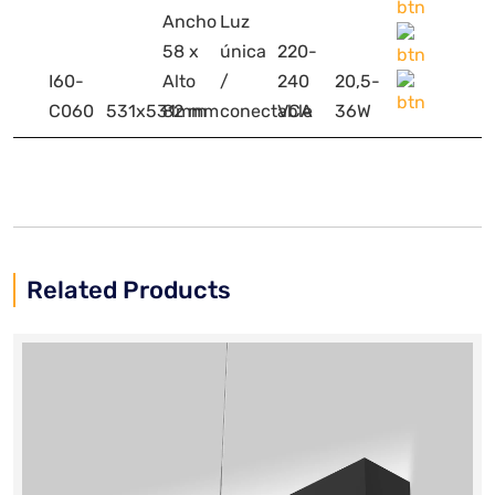
Ancho
Luz
58 x
única
220-
I60-
Alto
/
240
20,5-
C060
531x531mm
82 mm
conectable
VCA
36W
Related Products