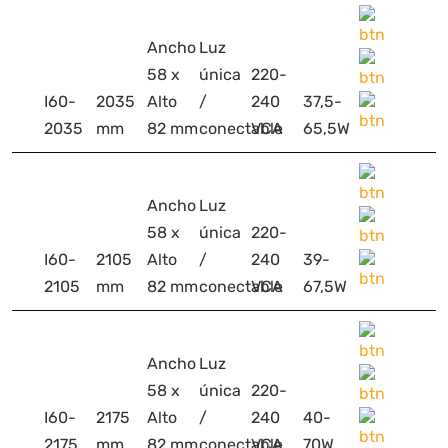
Ancho
Luz
58 x
única
220-
I60-
2035
Alto
/
240
37,5-
2035
mm
82 mm
conectable
VCA
65,5W
Ancho
Luz
58 x
única
220-
I60-
2105
Alto
/
240
39-
2105
mm
82 mm
conectable
VCA
67,5W
Ancho
Luz
58 x
única
220-
I60-
2175
Alto
/
240
40-
2175
mm
82 mm
conectable
VCA
70W