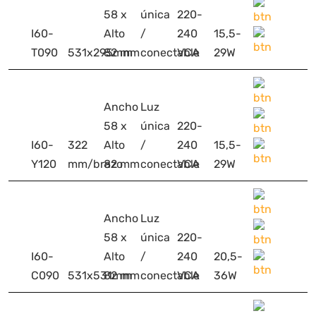
58 x
única
220-
I60-
Alto
/
240
15,5-
T090
531x295mm
82 mm
conectable
VCA
29W
Ancho
Luz
58 x
única
220-
I60-
322
Alto
/
240
15,5-
Y120
mm/brazo
82 mm
conectable
VCA
29W
Ancho
Luz
58 x
única
220-
I60-
Alto
/
240
20,5-
C090
531x531mm
82 mm
conectable
VCA
36W