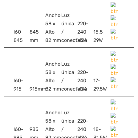
Ancho
Luz
58 x
única
220-
I60-
845
Alto
/
240
15,5-
845
mm
82 mm
conectable
VCA
29W
Ancho
Luz
58 x
única
220-
I60-
Alto
/
240
17-
915
915mm
82 mm
conectable
VCA
29,5W
Ancho
Luz
58 x
única
220-
I60-
985
Alto
/
240
18-
985
mm
82 mm
conectable
VCA
31,5W