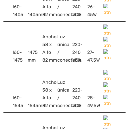
I60-
Alto
/
240
26-
1405
1405mm
82 mm
conectable
VCA
45W
Ancho
Luz
58 x
única
220-
I60-
1475
Alto
/
240
27-
1475
mm
82 mm
conectable
VCA
47,5W
Ancho
Luz
58 x
única
220-
I60-
Alto
/
240
28-
1545
1545mm
82 mm
conectable
VCA
49,5W
Ancho
Luz