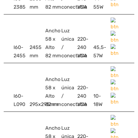
2385
mm
82 mm
conectable
VCA
55W
Ancho
Luz
58 x
única
220-
I60-
2455
Alto
/
240
45,5-
2455
mm
82 mm
conectable
VCA
57W
Ancho
Luz
58 x
única
220-
I60-
Alto
/
240
10-
L090
295x295mm
82 mm
conectable
VCA
18W
Ancho
Luz
58 x
única
220-