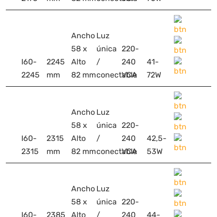
Ancho
Luz
58 x
única
220-
I60-
2245
Alto
/
240
41-
2245
mm
82 mm
conectable
VCA
72W
Ancho
Luz
58 x
única
220-
I60-
2315
Alto
/
240
42,5-
2315
mm
82 mm
conectable
VCA
53W
Ancho
Luz
58 x
única
220-
I60-
2385
Alto
/
240
44-