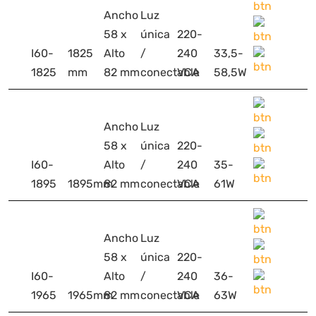
Ancho
Luz
58 x
única
220-
I60-
1825
Alto
/
240
33,5-
1825
mm
82 mm
conectable
VCA
58,5W
Ancho
Luz
58 x
única
220-
I60-
Alto
/
240
35-
1895
1895mm
82 mm
conectable
VCA
61W
Ancho
Luz
58 x
única
220-
I60-
Alto
/
240
36-
1965
1965mm
82 mm
conectable
VCA
63W