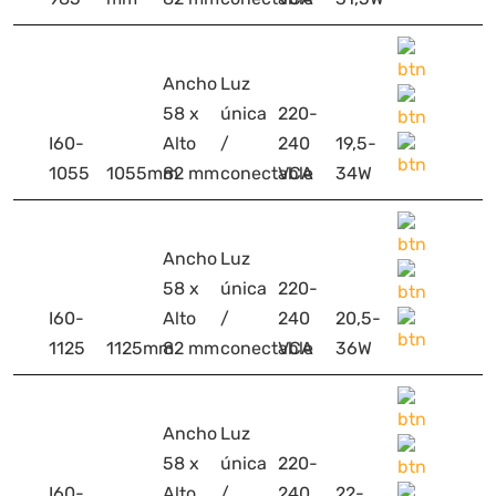
Ancho
Luz
58 x
única
220-
I60-
Alto
/
240
19,5-
1055
1055mm
82 mm
conectable
VCA
34W
Ancho
Luz
58 x
única
220-
I60-
Alto
/
240
20,5-
1125
1125mm
82 mm
conectable
VCA
36W
Ancho
Luz
58 x
única
220-
I60-
Alto
/
240
22-