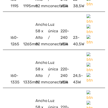
1195
1195mm
82 mm
conectable
VCA
38,5W
Ancho
Luz
58 x
única
220-
I60-
Alto
/
240
23-
1265
1265mm
82 mm
conectable
VCA
40,5W
Ancho
Luz
58 x
única
220-
I60-
Alto
/
240
24,5-
1335
1335mm
82 mm
conectable
VCA
43W
Ancho
Luz
58 x
única
220-