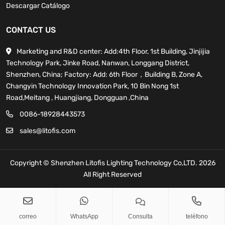
Descargar Catálogo
CONTACT US
Marketing and R&D center: Add:4th Floor, 1st Building, Jinjijia
Technology Park, Jinke Road, Nanwan, Longgang District,
Shenzhen, China; Factory: Add: 6th Floor，Building B, Zone A,
Changyin Technology Innovation Park, 10 Bin Nong 1st
Road,Meitang , Huangjiang, Dongguan ,China
0086-18928443573
sales@litofis.com
Copyright © Shenzhen Litofis Lighting Technology Co,LTD. 2026
All Right Reserved
sales@litofis.com
Copy
correo
WhatsApp
Consulta
teléfono