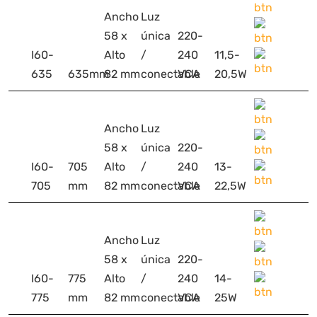
Ancho
Luz
58 x
única
220-
I60-
Alto
/
240
11,5-
635
635mm
82 mm
conectable
VCA
20,5W
Ancho
Luz
58 x
única
220-
I60-
705
Alto
/
240
13-
705
mm
82 mm
conectable
VCA
22,5W
Ancho
Luz
58 x
única
220-
I60-
775
Alto
/
240
14-
775
mm
82 mm
conectable
VCA
25W