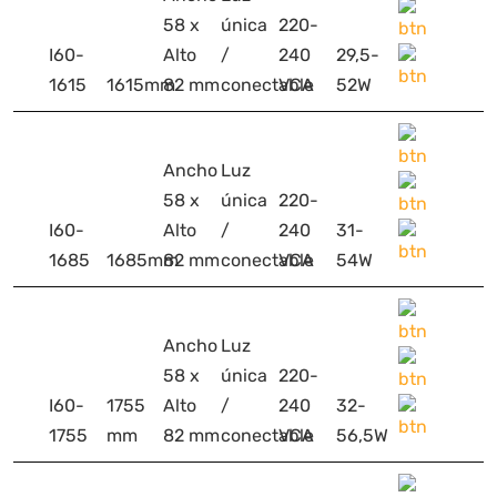
58 x
única
220-
I60-
Alto
/
240
29,5-
1615
1615mm
82 mm
conectable
VCA
52W
Ancho
Luz
58 x
única
220-
I60-
Alto
/
240
31-
1685
1685mm
82 mm
conectable
VCA
54W
Ancho
Luz
58 x
única
220-
I60-
1755
Alto
/
240
32-
1755
mm
82 mm
conectable
VCA
56,5W