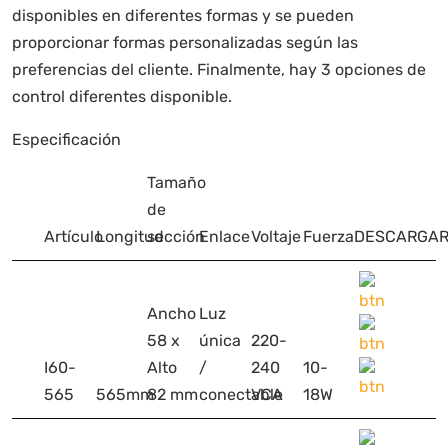
disponibles en diferentes formas y se pueden
proporcionar formas personalizadas según las
preferencias del cliente. Finalmente, hay 3 opciones de
control diferentes disponible.
Especificación
Tamaño
de
Artículo
Longitud
sección
Enlace
Voltaje
Fuerza
DESCARGA
Ancho
Luz
58 x
única
220-
I60-
Alto
/
240
10-
565
565mm
82 mm
conectable
VCA
18W