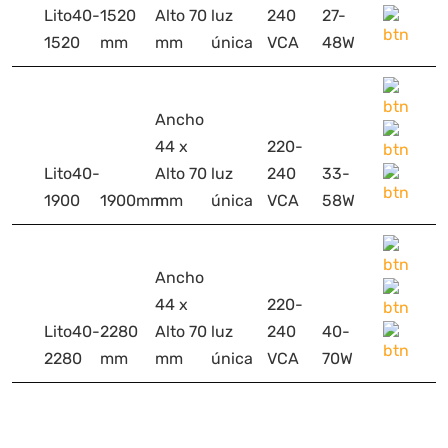
Lito40-
1520
Alto 70
luz
240
27-
1520
mm
mm
única
VCA
48W
Ancho
44 x
220-
Lito40-
Alto 70
luz
240
33-
1900
1900mm
mm
única
VCA
58W
Ancho
44 x
220-
Lito40-
2280
Alto 70
luz
240
40-
2280
mm
mm
única
VCA
70W