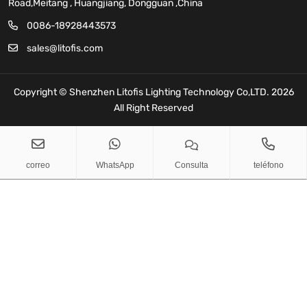
Road,Meitang , Huangjiang, Dongguan ,China
0086-18928443573
sales@litofis.com
Copyright © Shenzhen Litofis Lighting Technology Co,LTD. 2026
All Right Reserved
sales@litofis.com
Copy
correo
WhatsApp
Consulta
teléfono