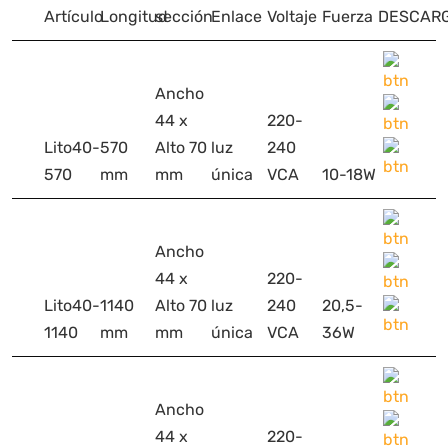
Artículo
Longitud
sección
Enlace
Voltaje
Fuerza
DESCAR
Ancho
44 x
220-
Lito40-
570
Alto 70
luz
240
570
mm
mm
única
VCA
10-18W
Ancho
44 x
220-
Lito40-
1140
Alto 70
luz
240
20,5-
1140
mm
mm
única
VCA
36W
Ancho
44 x
220-