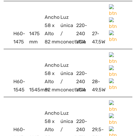
Ancho
Luz
58 x
única
220-
H60-
1475
Alto
/
240
27-
1475
mm
82 mm
conectable
VCA
47,5W
Ancho
Luz
58 x
única
220-
H60-
Alto
/
240
28-
1545
1545mm
82 mm
conectable
VCA
49,5W
Ancho
Luz
58 x
única
220-
H60-
Alto
/
240
29,5-