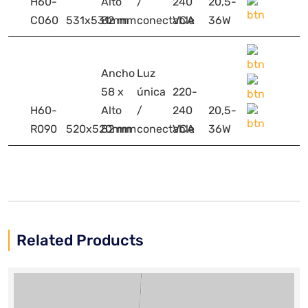
H60-
Alto
/
240
20,5-
C060
531x531mm
82 mm
conectable
VCA
36W
Ancho
Luz
58 x
única
220-
H60-
Alto
/
240
20,5-
R090
520x520mm
82 mm
conectable
VCA
36W
Related Products