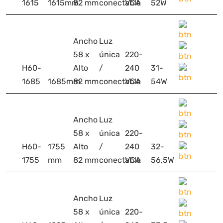
1615
1615mm
82 mm
conectable
VCA
52W
Ancho
Luz
58 x
única
220-
H60-
Alto
/
240
31-
1685
1685mm
82 mm
conectable
VCA
54W
Ancho
Luz
58 x
única
220-
H60-
1755
Alto
/
240
32-
1755
mm
82 mm
conectable
VCA
56,5W
Ancho
Luz
58 x
única
220-