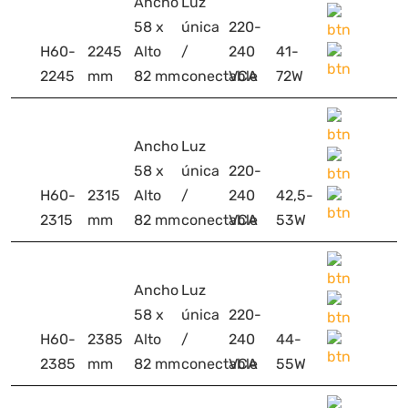
Ancho
Luz
58 x
única
220-
H60-
2245
Alto
/
240
41-
2245
mm
82 mm
conectable
VCA
72W
Ancho
Luz
58 x
única
220-
H60-
2315
Alto
/
240
42,5-
2315
mm
82 mm
conectable
VCA
53W
Ancho
Luz
58 x
única
220-
H60-
2385
Alto
/
240
44-
2385
mm
82 mm
conectable
VCA
55W