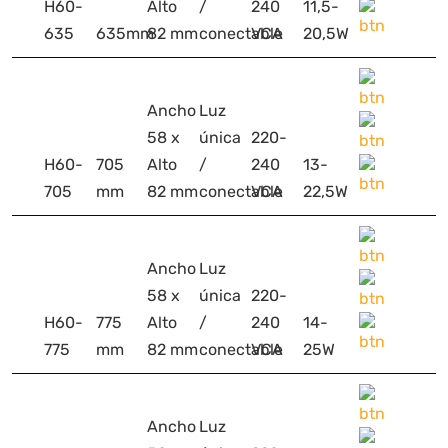
H60-
Alto
/
240
11,5-
635
635mm
82 mm
conectable
VCA
20,5W
Ancho
Luz
58 x
única
220-
H60-
705
Alto
/
240
13-
705
mm
82 mm
conectable
VCA
22,5W
Ancho
Luz
58 x
única
220-
H60-
775
Alto
/
240
14-
775
mm
82 mm
conectable
VCA
25W
Ancho
Luz