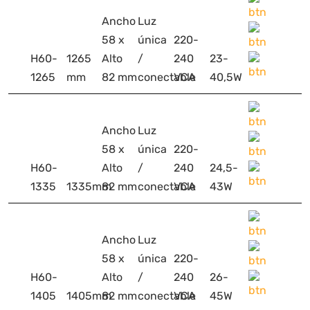
Ancho
Luz
58 x
única
220-
H60-
1265
Alto
/
240
23-
1265
mm
82 mm
conectable
VCA
40,5W
Ancho
Luz
58 x
única
220-
H60-
Alto
/
240
24,5-
1335
1335mm
82 mm
conectable
VCA
43W
Ancho
Luz
58 x
única
220-
H60-
Alto
/
240
26-
1405
1405mm
82 mm
conectable
VCA
45W