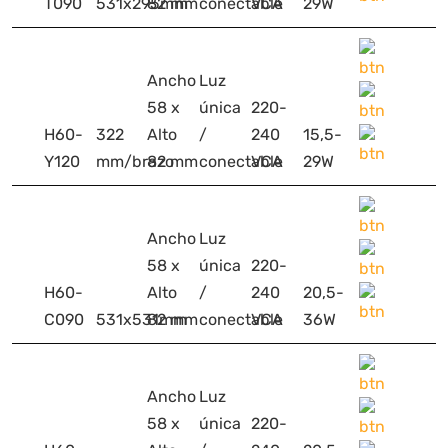
T090
531x295mm
82 mm
conectable
VCA
29W
Ancho
Luz
58 x
única
220-
H60-
322
Alto
/
240
15,5-
Y120
mm/brazo
82 mm
conectable
VCA
29W
Ancho
Luz
58 x
única
220-
H60-
Alto
/
240
20,5-
C090
531x531mm
82 mm
conectable
VCA
36W
Ancho
Luz
58 x
única
220-