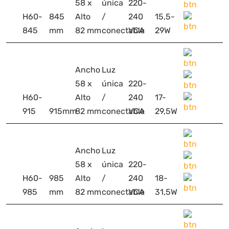
58 x
única
220-
H60-
845
Alto
/
240
15,5-
845
mm
82 mm
conectable
VCA
29W
Ancho
Luz
58 x
única
220-
H60-
Alto
/
240
17-
915
915mm
82 mm
conectable
VCA
29,5W
Ancho
Luz
58 x
única
220-
H60-
985
Alto
/
240
18-
985
mm
82 mm
conectable
VCA
31,5W