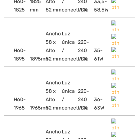
H60-
1825
Alto
/
240
33,5-
1825
mm
82 mm
conectable
VCA
58,5W
Ancho
Luz
58 x
única
220-
H60-
Alto
/
240
35-
1895
1895mm
82 mm
conectable
VCA
61W
Ancho
Luz
58 x
única
220-
H60-
Alto
/
240
36-
1965
1965mm
82 mm
conectable
VCA
63W
Ancho
Luz