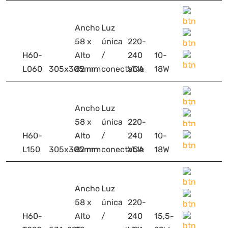
Ancho
Luz
58 x
única
220-
H60-
Alto
/
240
10-
L060
305x305mm
82 mm
conectable
VCA
18W
Ancho
Luz
58 x
única
220-
H60-
Alto
/
240
10-
L150
305x305mm
82 mm
conectable
VCA
18W
Ancho
Luz
58 x
única
220-
H60-
Alto
/
240
15,5-