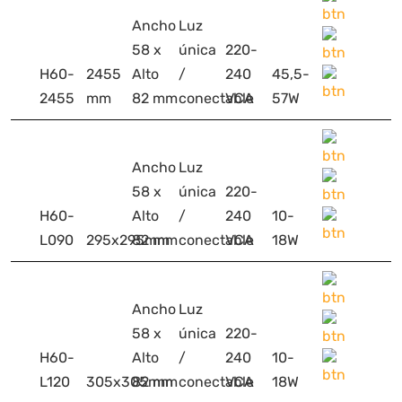
Ancho
Luz
58 x
única
220-
H60-
2455
Alto
/
240
45,5-
2455
mm
82 mm
conectable
VCA
57W
Ancho
Luz
58 x
única
220-
H60-
Alto
/
240
10-
L090
295x295mm
82 mm
conectable
VCA
18W
Ancho
Luz
58 x
única
220-
H60-
Alto
/
240
10-
L120
305x305mm
82 mm
conectable
VCA
18W