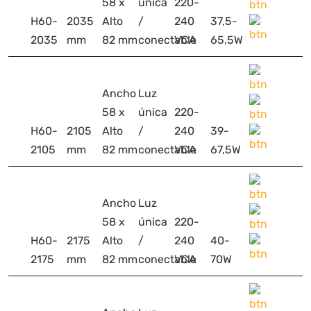
58 x
única
220-
H60-
2035
Alto
/
240
37,5-
2035
mm
82 mm
conectable
VCA
65,5W
Ancho
Luz
58 x
única
220-
H60-
2105
Alto
/
240
39-
2105
mm
82 mm
conectable
VCA
67,5W
Ancho
Luz
58 x
única
220-
H60-
2175
Alto
/
240
40-
2175
mm
82 mm
conectable
VCA
70W