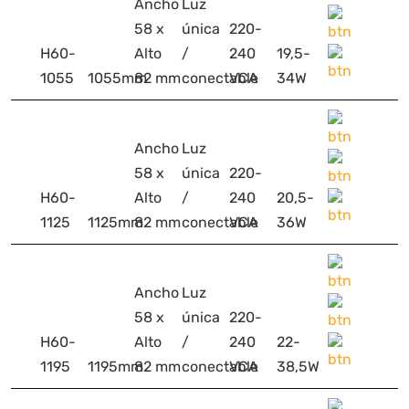
Ancho
Luz
58 x
única
220-
H60-
Alto
/
240
19,5-
1055
1055mm
82 mm
conectable
VCA
34W
Ancho
Luz
58 x
única
220-
H60-
Alto
/
240
20,5-
1125
1125mm
82 mm
conectable
VCA
36W
Ancho
Luz
58 x
única
220-
H60-
Alto
/
240
22-
1195
1195mm
82 mm
conectable
VCA
38,5W