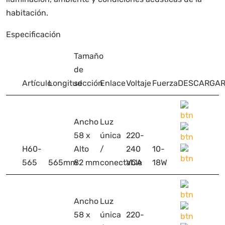
habitación.
Especificación
Tamaño
de
Artículo
Longitud
sección
Enlace
Voltaje
Fuerza
DESCARGA
Ancho
Luz
58 x
única
220-
H60-
Alto
/
240
10-
565
565mm
82 mm
conectable
VCA
18W
Ancho
Luz
58 x
única
220-