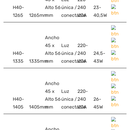
H40-
Alto 56
única /
240
23-
1265
1265mm
mm
conectable
VCA
40,5W
Ancho
45 x
Luz
220-
H40-
Alto 56
única /
240
24,5-
1335
1335mm
mm
conectable
VCA
43W
Ancho
45 x
Luz
220-
H40-
Alto 56
única /
240
26-
1405
1405mm
mm
conectable
VCA
45W
Ancho