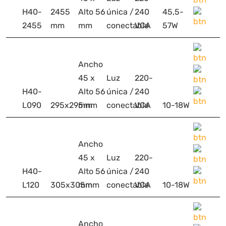
H40-
2455
Alto 56
única /
240
45,5-
2455
mm
mm
conectable
VCA
57W
Ancho
45 x
Luz
220-
H40-
Alto 56
única /
240
L090
295x295mm
mm
conectable
VCA
10-18W
Ancho
45 x
Luz
220-
H40-
Alto 56
única /
240
L120
305x305mm
mm
conectable
VCA
10-18W
Ancho