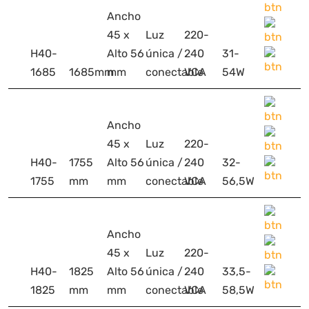
Ancho
45 x
Luz
220-
H40-
Alto 56
única /
240
31-
1685
1685mm
mm
conectable
VCA
54W
Ancho
45 x
Luz
220-
H40-
1755
Alto 56
única /
240
32-
1755
mm
mm
conectable
VCA
56,5W
Ancho
45 x
Luz
220-
H40-
1825
Alto 56
única /
240
33,5-
1825
mm
mm
conectable
VCA
58,5W