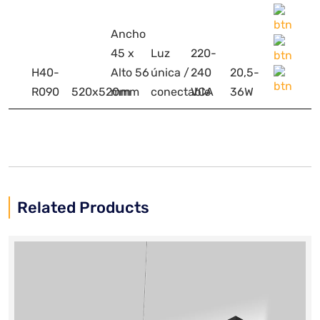
Ancho
45 x
Luz
220-
H40-
Alto 56
única /
240
20,5-
R090
520x520mm
mm
conectable
VCA
36W
Related Products