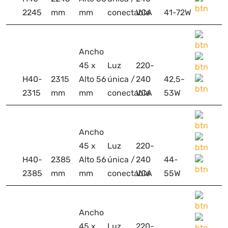
2245
mm
mm
conectable
VCA
41-72W
Ancho
45 x
Luz
220-
H40-
2315
Alto 56
única /
240
42,5-
2315
mm
mm
conectable
VCA
53W
Ancho
45 x
Luz
220-
H40-
2385
Alto 56
única /
240
44-
2385
mm
mm
conectable
VCA
55W
Ancho
45 x
Luz
220-