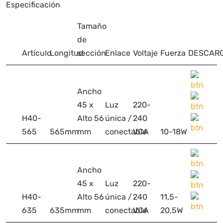
Especificación
Tamaño
de
Artículo
Longitud
sección
Enlace
Voltaje
Fuerza
DESCAR
Ancho
45 x
Luz
220-
H40-
Alto 56
única /
240
565
565mm
mm
conectable
VCA
10-18W
Ancho
45 x
Luz
220-
H40-
Alto 56
única /
240
11,5-
635
635mm
mm
conectable
VCA
20,5W