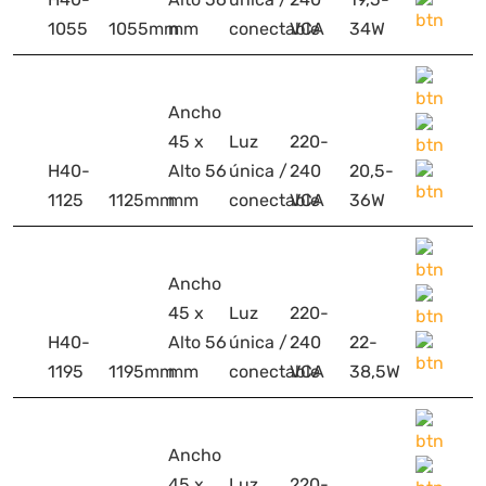
1055
1055mm
mm
conectable
VCA
34W
Ancho
45 x
Luz
220-
H40-
Alto 56
única /
240
20,5-
1125
1125mm
mm
conectable
VCA
36W
Ancho
45 x
Luz
220-
H40-
Alto 56
única /
240
22-
1195
1195mm
mm
conectable
VCA
38,5W
Ancho
45 x
Luz
220-