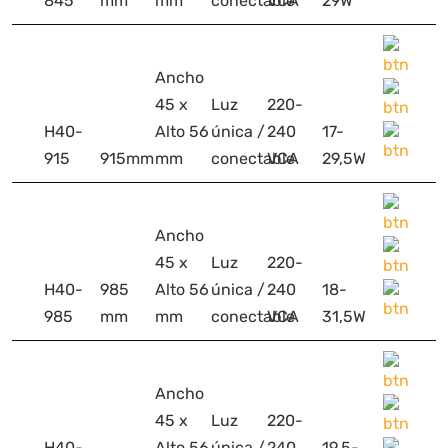
845
mm
mm
conectable
VCA
29W
Ancho
45 x
Luz
220-
H40-
Alto 56
única /
240
17-
915
915mm
mm
conectable
VCA
29,5W
Ancho
45 x
Luz
220-
H40-
985
Alto 56
única /
240
18-
985
mm
mm
conectable
VCA
31,5W
Ancho
45 x
Luz
220-
H40-
Alto 56
única /
240
19,5-