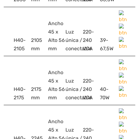
Ancho
45 x
Luz
220-
H40-
2105
Alto 56
única /
240
39-
2105
mm
mm
conectable
VCA
67,5W
Ancho
45 x
Luz
220-
H40-
2175
Alto 56
única /
240
40-
2175
mm
mm
conectable
VCA
70W
Ancho
45 x
Luz
220-
H40-
2245
Alto 56
única /
240