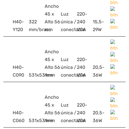
Ancho
45 x
Luz
220-
H40-
322
Alto 56
única /
240
15,5-
Y120
mm/brazo
mm
conectable
VCA
29W
Ancho
45 x
Luz
220-
H40-
Alto 56
única /
240
20,5-
C090
531x531mm
mm
conectable
VCA
36W
Ancho
45 x
Luz
220-
H40-
Alto 56
única /
240
20,5-
C060
531x531mm
mm
conectable
VCA
36W