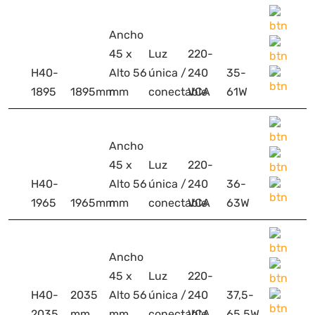
Ancho
45 x
Luz
220-
H40-
Alto 56
única /
240
35-
1895
1895mm
mm
conectable
VCA
61W
Ancho
45 x
Luz
220-
H40-
Alto 56
única /
240
36-
1965
1965mm
mm
conectable
VCA
63W
Ancho
45 x
Luz
220-
H40-
2035
Alto 56
única /
240
37,5-
2035
mm
mm
conectable
VCA
65,5W