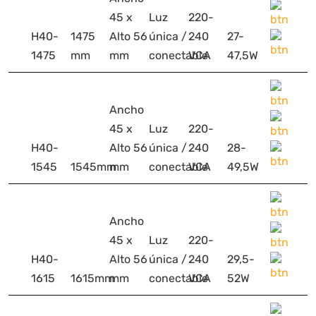
45 x
Luz
220-
H40-
1475
Alto 56
única /
240
27-
1475
mm
mm
conectable
VCA
47,5W
Ancho
45 x
Luz
220-
H40-
Alto 56
única /
240
28-
1545
1545mm
mm
conectable
VCA
49,5W
Ancho
45 x
Luz
220-
H40-
Alto 56
única /
240
29,5-
1615
1615mm
mm
conectable
VCA
52W