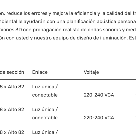
 reduce los errores y mejora la eficiencia y la calidad del
biental le ayudarán con una planificación acústica persona
aciones 3D con propagación realista de ondas sonoras y med
ón con usted y nuestro equipo de diseño de iluminación. Esto
de sección
Enlace
Voltaje
 x Alto 82
Luz única /
conectable
220-240 VCA
 x Alto 82
Luz única /
conectable
220-240 VCA
 x Alto 82
Luz única /