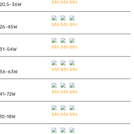
20,5-36W
26-45W
31-54W
36-63W
41-72W
10-18W