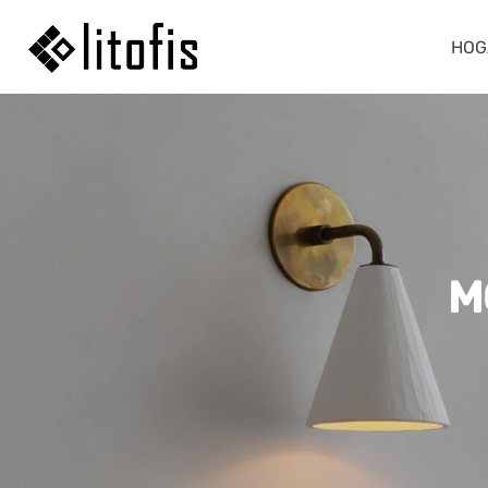
HOG
M