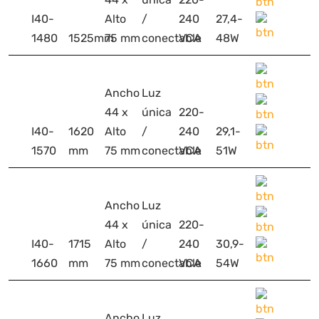
I40-
Alto
/
240
27,4-
1480
1525mm
75 mm
conectable
VCA
48W
Ancho
Luz
44 x
única
220-
I40-
1620
Alto
/
240
29,1-
1570
mm
75 mm
conectable
VCA
51W
Ancho
Luz
44 x
única
220-
I40-
1715
Alto
/
240
30,9-
1660
mm
75 mm
conectable
VCA
54W
Ancho
Luz