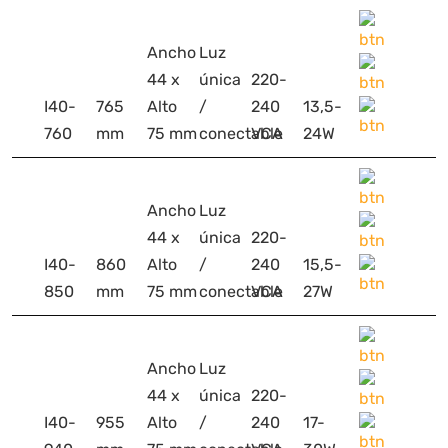
Ancho
Luz
44 x
única
220-
I40-
765
Alto
/
240
13,5-
760
mm
75 mm
conectable
VCA
24W
Ancho
Luz
44 x
única
220-
I40-
860
Alto
/
240
15,5-
850
mm
75 mm
conectable
VCA
27W
Ancho
Luz
44 x
única
220-
I40-
955
Alto
/
240
17-