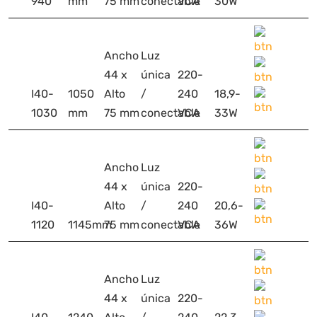
940
mm
75 mm
conectable
VCA
30W
Ancho
Luz
44 x
única
220-
I40-
1050
Alto
/
240
18,9-
1030
mm
75 mm
conectable
VCA
33W
Ancho
Luz
44 x
única
220-
I40-
Alto
/
240
20,6-
1120
1145mm
75 mm
conectable
VCA
36W
Ancho
Luz
44 x
única
220-