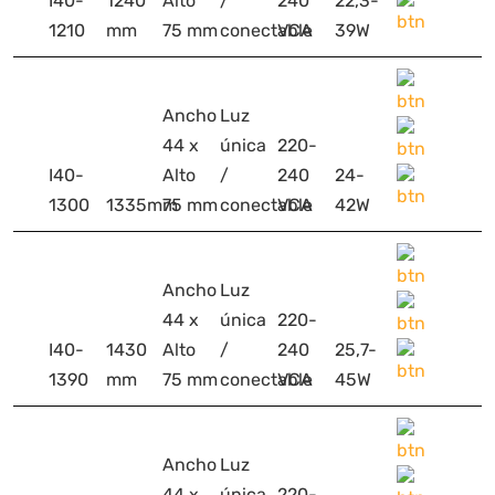
I40-
1240
Alto
/
240
22,3-
1210
mm
75 mm
conectable
VCA
39W
Ancho
Luz
44 x
única
220-
I40-
Alto
/
240
24-
1300
1335mm
75 mm
conectable
VCA
42W
Ancho
Luz
44 x
única
220-
I40-
1430
Alto
/
240
25,7-
1390
mm
75 mm
conectable
VCA
45W
Ancho
Luz
44 x
única
220-