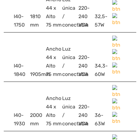
44 x
única
220-
I40-
1810
Alto
/
240
32,5-
1750
mm
75 mm
conectable
VCA
57W
Ancho
Luz
44 x
única
220-
I40-
Alto
/
240
34,3-
1840
1905mm
75 mm
conectable
VCA
60W
Ancho
Luz
44 x
única
220-
I40-
2000
Alto
/
240
36-
1930
mm
75 mm
conectable
VCA
63W