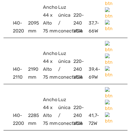
Ancho
Luz
44 x
única
220-
I40-
2095
Alto
/
240
37,7-
2020
mm
75 mm
conectable
VCA
66W
Ancho
Luz
44 x
única
220-
I40-
2190
Alto
/
240
39,4-
2110
mm
75 mm
conectable
VCA
69W
Ancho
Luz
44 x
única
220-
I40-
2285
Alto
/
240
41,7-
2200
mm
75 mm
conectable
VCA
72W