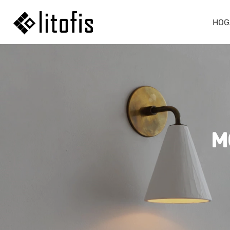
HOG
M