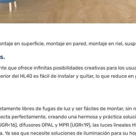
taje en superficie, montaje en pared, montaje en riel, susp
s.
 que ofrece infinitas posibilidades creativas para los usua
erior del HL40 es fácil de instalar y quitar, lo que reduce 
etamente libres de fugas de luz y ser fáciles de montar, si
necta perfectamente, creando una hermosa y práctica soluci
(UGR<16), difusores OPAL y MPR (UGR<19), las luces lineale
a. Ya sea que necesite soluciones de iluminación para su hog