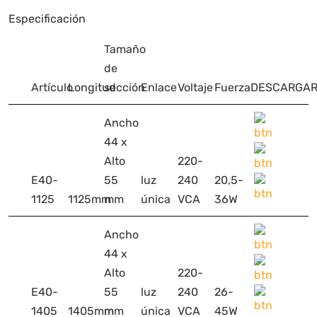
Especificación
Tamaño
de
Artículo
Longitud
sección
Enlace
Voltaje
Fuerza
DESCARGA
Ancho
44 x
Alto
220-
E40-
55
luz
240
20,5-
1125
1125mm
mm
única
VCA
36W
Ancho
44 x
Alto
220-
E40-
55
luz
240
26-
1405
1405mm
mm
única
VCA
45W