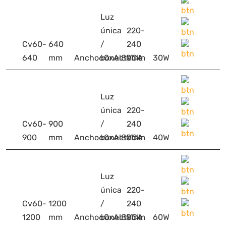
Luz
única
220-
Cv60-
640
/
240
640
mm
Ancho60xAl80mm
conectable
VCA
30W
Luz
única
220-
Cv60-
900
/
240
900
mm
Ancho60xAl80mm
conectable
VCA
40W
Luz
única
220-
Cv60-
1200
/
240
1200
mm
Ancho60xAl80mm
conectable
VCA
60W