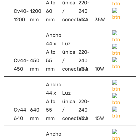
Alto
única
220-
Cv40-
1200
60
/
240
1200
mm
mm
conectable
VCA
35W
Ancho
44 x
Luz
Alto
única
220-
Cv44-
450
55
/
240
450
mm
mm
conectable
VCA
10W
Ancho
44 x
Luz
Alto
única
220-
Cv44-
640
55
/
240
640
mm
mm
conectable
VCA
15W
Ancho