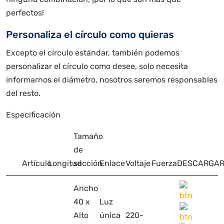
perfectos!
Personaliza el círculo como quieras
Excepto el círculo estándar, también podemos
personalizar el círculo como desee, solo necesita
informarnos el diámetro, nosotros seremos responsables
del resto.
Especificación
Tamaño
de
Artículo
Longitud
sección
Enlace
Voltaje
Fuerza
DESCARGA
Ancho
40 x
Luz
Alto
única
220-