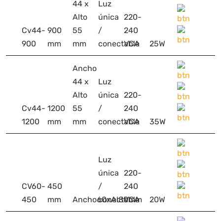
44 x
Luz
Alto
única
220-
Cv44-
900
55
/
240
900
mm
mm
conectable
VCA
25W
Ancho
44 x
Luz
Alto
única
220-
Cv44-
1200
55
/
240
1200
mm
mm
conectable
VCA
35W
Luz
única
220-
CV60-
450
/
240
450
mm
Ancho60xAl80mm
conectable
VCA
20W