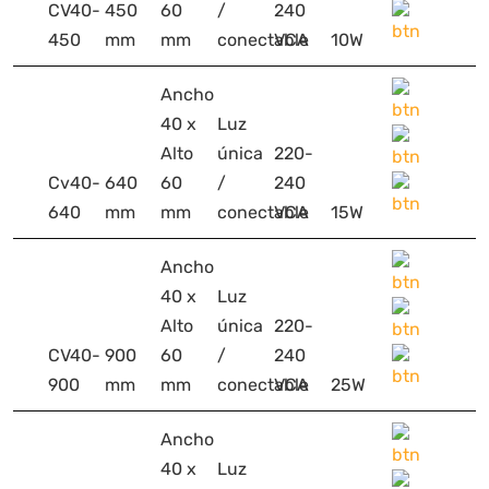
CV40-
450
60
/
240
450
mm
mm
conectable
VCA
10W
Ancho
40 x
Luz
Alto
única
220-
Cv40-
640
60
/
240
640
mm
mm
conectable
VCA
15W
Ancho
40 x
Luz
Alto
única
220-
CV40-
900
60
/
240
900
mm
mm
conectable
VCA
25W
Ancho
40 x
Luz